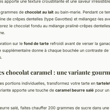
s apporte une texture croustillante et une saveur irrésistible
00 grammes de
chocolat au lait
au bain-marie. Pendant ce te
aine de crêpes dentelles (type Gavottes) et mélangez-les 
porez le chocolat fondu au mélange praliné-crêpes dentelles
ne.
aration sur le
fond de tarte
refroidi avant de verser la gana
e supplémentaire donne à chaque bouchée un contraste de 
s.
tes chocolat caramel : une variante gour
es portions individuelles, transformez votre tarte en
tartele
ariante apporte une touche de
caramel beurre salé
pour un 
eurre salé, faites chauffer 200 grammes de sucre dans une 