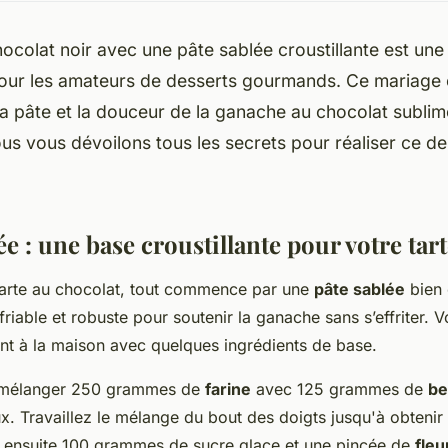
hocolat noir avec une pâte sablée croustillante est une
pour les amateurs de desserts gourmands. Ce mariage e
a pâte et la douceur de la ganache au chocolat sublime
nous vous dévoilons tous les secrets pour réaliser ce de
ée : une base croustillante pour votre tar
tarte au chocolat, tout commence par une
pâte sablée
bien c
s friable et robuste pour soutenir la ganache sans s’effriter.
nt à la maison avec quelques ingrédients de base.
mélanger 250 grammes de
farine
avec 125 grammes de
be
x. Travaillez le mélange du bout des doigts jusqu'à obtenir
z ensuite 100 grammes de sucre glace et une pincée de
fleu