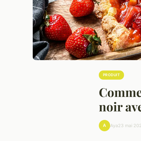
PRODUIT
Comment
noir av
A
Aya
23 mai 20