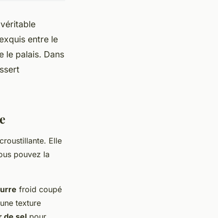
 véritable
xquis entre le
 le palais. Dans
ssert
te
roustillante. Elle
 Vous pouvez la
urre
froid coupé
 une texture
r de sel
pour