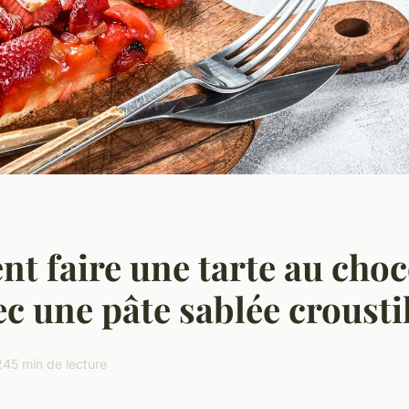
 faire une tarte au choc
ec une pâte sablée crousti
24
5 min de lecture