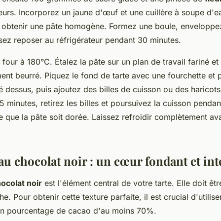
eurs. Incorporez un jaune d'œuf et une cuillère à soupe d'ea
 obtenir une pâte homogène. Formez une boule, enveloppez
issez reposer au réfrigérateur pendant 30 minutes.
four à 180°C. Étalez la pâte sur un plan de travail fariné e
ent beurré. Piquez le fond de tarte avec une fourchette et p
é dessus, puis ajoutez des billes de cuisson ou des haricots
5 minutes, retirez les billes et poursuivez la cuisson penda
e que la pâte soit dorée. Laissez refroidir complètement av
au chocolat noir : un cœur fondant et in
ocolat noir
est l'élément central de votre tarte. Elle doit être
. Pour obtenir cette texture parfaite, il est crucial d'utilis
 un pourcentage de cacao d'au moins 70%.