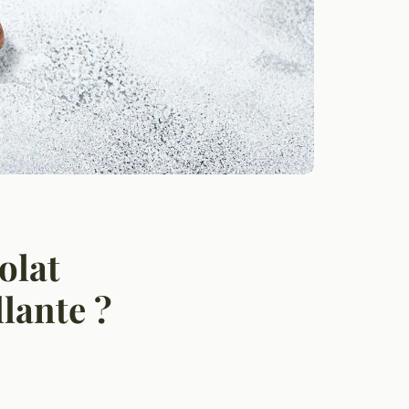
olat
llante ?