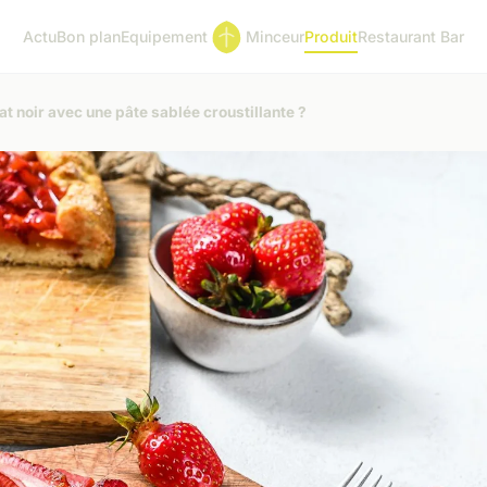
Actu
Bon plan
Equipement
Minceur
Produit
Restaurant Bar
t noir avec une pâte sablée croustillante ?