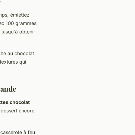
.
mps, émiettez
avec 100 grammes
 jusqu'à obtenir
che au chocolat
textures qui
mande
ttes chocolat
dessert encore
casserole à feu