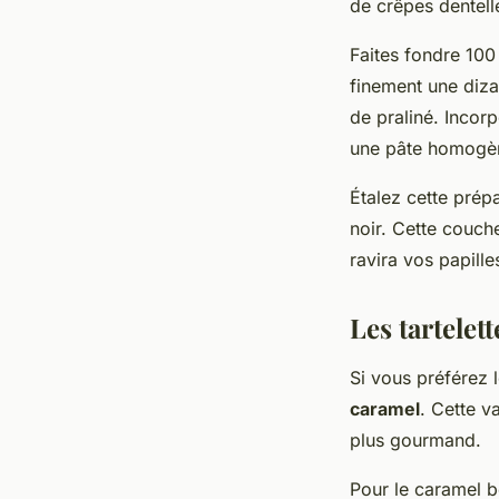
de crêpes dentelle
Faites fondre 1
finement une diz
de praliné. Incor
une pâte homogè
Étalez cette prép
noir. Cette couch
ravira vos papille
Les tartelet
Si vous préférez l
caramel
. Cette v
plus gourmand.
Pour le caramel b