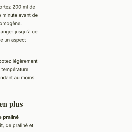
ortez 200 ml de
e minute avant de
 homogène.
anger jusqu'à ce
he un aspect
apotez légèrement
 à température
pendant au moins
en plus
de
praliné
t, de praliné et