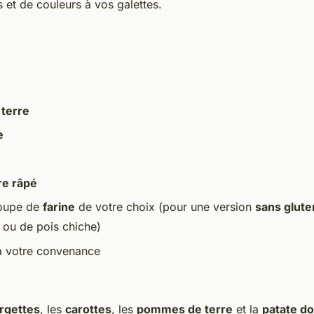
s et de couleurs à vos galettes.
terre
e
re râpé
soupe de
farine
de votre choix (pour une version
sans glute
z ou de pois chiche)
 votre convenance
rgettes
, les
carottes
, les
pommes de terre
et la
patate d