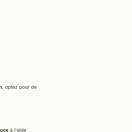
n
, optez pour de
ouce
à l'aide