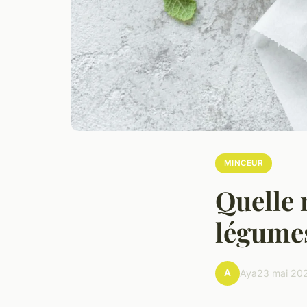
MINCEUR
Quelle 
légumes
A
Aya
23 mai 20