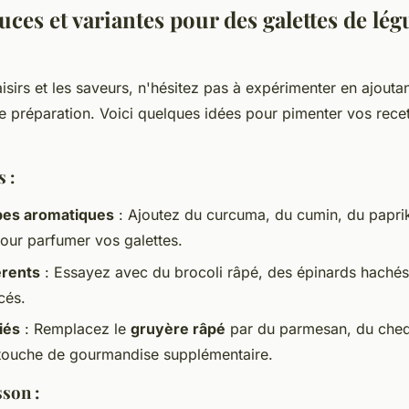
tuces et variantes pour des galettes de lé
aisirs et les saveurs, n'hésitez pas à expérimenter en ajouta
re préparation. Voici quelques idées pour pimenter vos rece
 :
bes aromatiques
: Ajoutez du curcuma, du cumin, du papri
our parfumer vos galettes.
érents
: Essayez avec du brocoli râpé, des épinards haché
cés.
iés
: Remplacez le
gruyère râpé
par du parmesan, du che
 touche de gourmandise supplémentaire.
sson :