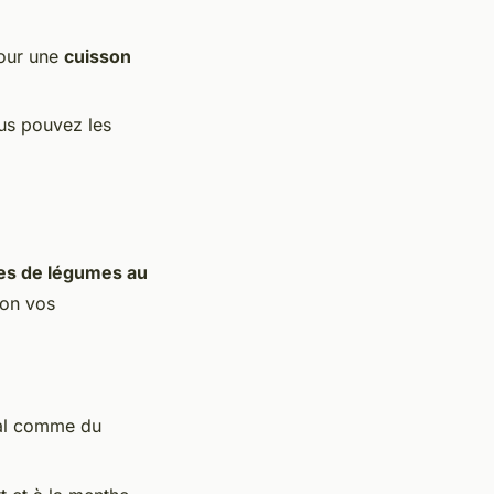
pour une
cuisson
ous pouvez les
tes de légumes au
lon vos
pal comme du