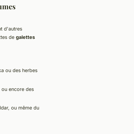
gumes
nt d'autres
ttes de
galettes
ka ou des herbes
s ou encore des
ddar, ou même du