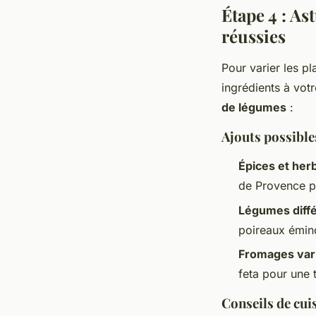
Étape 4 : As
réussies
Pour varier les pl
ingrédients à vot
de légumes
:
Ajouts possibles
Épices et her
de Provence p
Légumes diff
poireaux émin
Fromages var
feta pour une
Conseils de cui