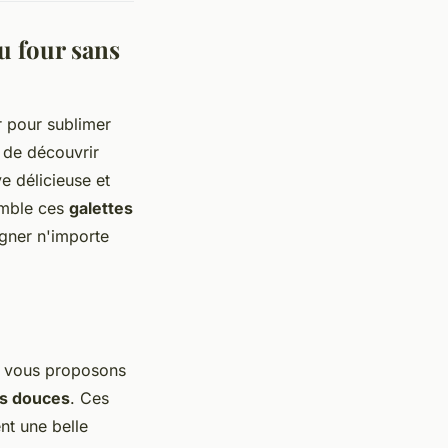
u four sans
r pour sublimer
 de découvrir
ve délicieuse et
emble ces
galettes
agner n'importe
s vous proposons
es douces
. Ces
nt une belle