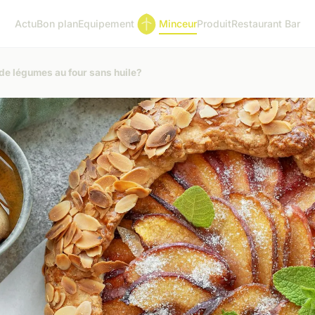
Actu
Bon plan
Equipement
Minceur
Produit
Restaurant Bar
 de légumes au four sans huile?