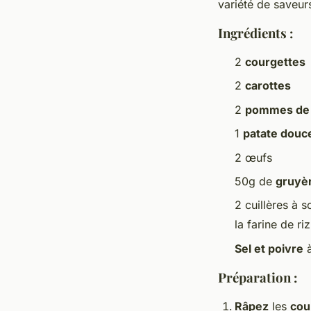
variété de saveur
Ingrédients :
2
courgettes
2
carottes
2
pommes de 
1
patate douc
2 œufs
50g de
gruyè
2 cuillères à 
la farine de ri
Sel et poivre
à
Préparation :
Râpez
les
cou