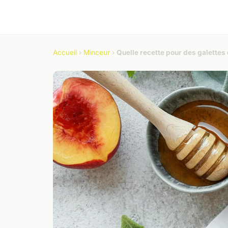
Accueil
›
Minceur
›
Quelle recette pour des galettes