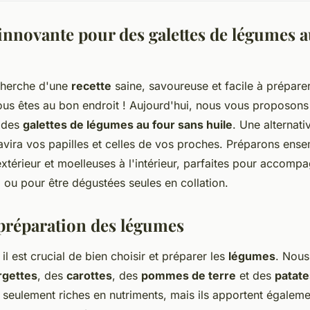
innovante pour des galettes de légumes a
echerche d'une
recette
saine, savoureuse et facile à prépare
us êtes au bon endroit ! Aujourd'hui, nous vous proposons
 des
galettes de légumes au four sans huile
. Une alternati
avira vos papilles et celles de vos proches. Préparons ens
'extérieur et moelleuses à l'intérieur, parfaites pour accomp
l ou pour être dégustées seules en collation.
 préparation des légumes
l est crucial de bien choisir et préparer les
légumes
. Nou
rgettes
, des
carottes
, des
pommes de terre
et des
patat
seulement riches en nutriments, mais ils apportent égaleme