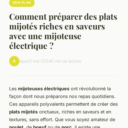
BON PLAN
Comment préparer des plats
mijotés riches en saveurs
avec une mijoteuse
électrique ?
A
Aya
23 mai 2024
6 min de lecture
Les
mijoteuses électriques
ont révolutionné la
façon dont nous préparons nos repas quotidiens.
Ces appareils polyvalents permettent de créer des
plats mijotés
onctueux, riches en saveurs et en
textures, sans effort. Que vous soyez amateur de
poulet
, de
boeuf
ou de
porc
, il existe une