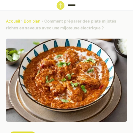
Accueil
›
Bon plan
›
Comment préparer des plats mijotés
riches en saveurs avec une mijoteuse électrique ?