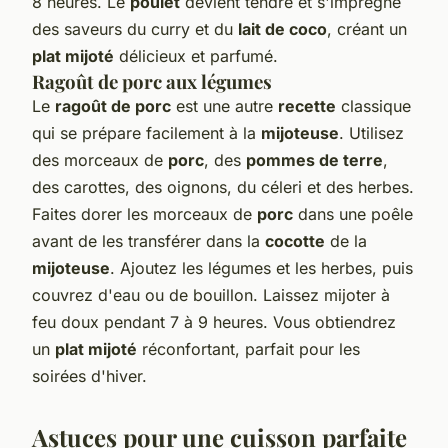
8 heures. Le
poulet
devient tendre et s'imprègne
des saveurs du curry et du
lait de coco
, créant un
plat mijoté
délicieux et parfumé.
Ragoût de porc aux légumes
Le
ragoût de porc
est une autre
recette
classique
qui se prépare facilement à la
mijoteuse
. Utilisez
des morceaux de
porc
, des
pommes de terre
,
des carottes, des oignons, du céleri et des herbes.
Faites dorer les morceaux de
porc
dans une poêle
avant de les transférer dans la
cocotte
de la
mijoteuse
. Ajoutez les légumes et les herbes, puis
couvrez d'eau ou de bouillon. Laissez mijoter à
feu doux pendant 7 à 9 heures. Vous obtiendrez
un
plat mijoté
réconfortant, parfait pour les
soirées d'hiver.
Astuces pour une cuisson parfaite